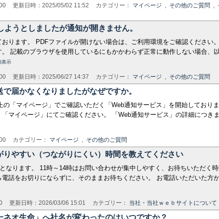
00
更新日時：2025/05/02 11:52
カテゴリー：
マイページ
,
その他のご質問
,
認しようとしましたが通知が開きません。
しております。 PDFファイルが開けない場合は、ご利用環境をご確認ください
す。 記載のブラウザを使用しているにもかかわらず正常に動作しない場合、
細表示
00
更新日時：2025/06/27 14:37
カテゴリー：
マイページ
,
その他のご質問
送で届かなくなりましたがなぜですか。
ト上の「マイページ」でご確認いただく「Web通知サービス」を開始しておりま
「マイページ」にてご確認ください。 「Web通知サービス」の詳細につきま
00
カテゴリー：
マイページ
,
その他のご質問
がりやすい（つながりにくい）時間を教えてください
間となります。 11時～14時はお問い合わせが集中しやすく、お待ちいただく
電話をお切りにならずに、そのままお待ちください。 お電話いただいた方か
0
更新日時：2026/03/06 15:01
カテゴリー：
当社・当社ｗｅｂサイトについて
一ネオ生命」へ社名が変わったのはいつですか？