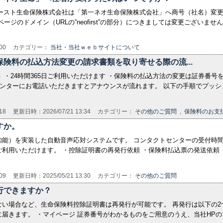
ファースト生命保険株式会社は「第一ネオ生命保険株式会社」へ商号（社名）変
のドメイン（URLの”neofirst”の部分）につきましては変更ございません。 
00
カテゴリー：
当社・当社ｗｅｂサイトについて
険料の払込方法変更の請求書類を取り寄せる際の流...
 ・24時間365日ご利用いただけます ・保険料の払込方法の変更は証券番
センターにお電話いただきますとアナウンスが流れます。 以下の手順でプッ
18
更新日時：2026/07/21 13:34
カテゴリー：
その他のご質問
,
保険料のお支
すか。
能）を実装した自動音声応対システムです。 コンタクトセンターの受付時間に
利用いただけます。 ・控除証明書の再発行依頼 ・保険料払込票の発送依頼
09
更新日時：2025/05/21 13:30
カテゴリー：
その他のご質問
行できますか？
ない場合など、生命保険料控除証明書は再発行が可能です。 再発行は以下の2
届きます。 ・マイページ 証券番号がわかるものをご用意のうえ、当社HP