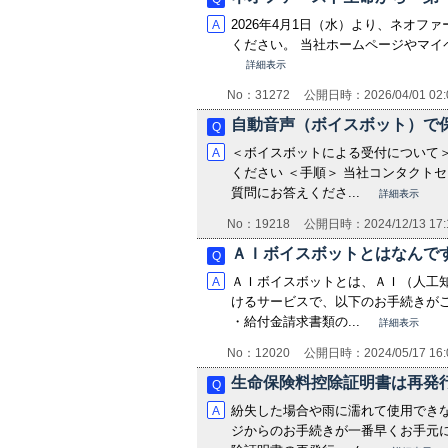
2026年4月1日（水）より、ネオ
ください。 当社ホームページやマイページ
詳細表示
No：31272
公開日時：2026/04/01 02:
自動音声（ボイスボット）で保
＜ボイスボットによる受付について＞
ください ＜手順＞ 当社コンタクト
質問にお答えくださ...
詳細表示
No：19218
公開日時：2024/12/13 17:
ＡＩボイスボットとはなんで
ＡＩボイスボットとは、ＡＩ（人工知
けるサービスで、以下のお手続きがご
・給付金請求書類の...
詳細表示
No：12020
公開日時：2024/05/17 16:
生命保険料控除証明書は再発
紛失した場合や雨に濡れて使用でき
ジからのお手続きが一番早くお手元に