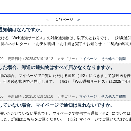
≪
1 / 7ページ
≫
通知物はなんですか。
ける「Web通知サービス」の対象通知物は、以下のとおりです。 （対象通
1度のネオレター） ・お支払明細 ・お手続き完了のお知らせ ・ご契約内容明
00
更新日時：2025/07/19 18:12
カテゴリー：
マイページ
,
その他のご質問
用した場合、郵送の通知物はすべて届かなくなりますか。
利用の場合、マイページでご覧いただける通知（※2）につきましては郵送を停
、引き続き郵送でお届けします。 （※1）「Web通知サービス」は2025年
00
更新日時：2025/07/19 18:16
カテゴリー：
マイページ
,
その他のご質問
用していない場合、マイページで通知は見れないですか。
利用いただいていない場合でも、マイページで提供する通知（※2）についてはご
しました。詳細はこちらをご覧ください。 （※2）マイページでご覧いただける