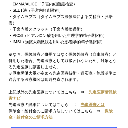
・EMMA/ALICE（子宮内細菌叢検査）
・SEET法（子宮内膜刺激術）
・タイムラプス（タイムラプス撮像法による受精卵・胚培
養）
・子宮内膜スクラッチ（子宮内膜擦過術）
・PICSI（ヒアルロン酸を用いた生理学的精子選択術）
・IMSI（強拡大顕微鏡を用いた形態学的精子選択術）
※なお、保険診療と併用ではなく保険外診療（自由診療）と
併用した場合、先進医療として取扱われないため、対象とな
る先進医療に該当しません。
※厚生労働大臣が定める先進医療技術・適応症・施設基準に
適合する医療機関は随時見直されます。
上記以外の先進医療についてはこちら ⇒
先進医療情報検
索ナビ
先進医療の詳細についてはこちら ⇒
先進医療とは
保険金・給付金のご請求方法についてはこちら ⇒
保険
金・給付金のご請求方法