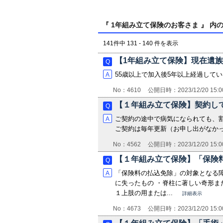
『 1年組み立て保険のお客さま 』 内の
141件中 131 - 140 件を表示
【1年組み立て保険】現在遺
55歳以上で加入後5年以上経過して
No：4610
公開日時：2023/12/20 15:0
【１年組み立て保険】契約して
ご契約の途中で病気になられても、割
ご契約は毎年更新（お申し出がなか
No：4562
公開日時：2023/12/20 15:0
【１年組み立て保険】「保険料
「保険料の払込免除」の対象となる障
に失ったもの ・脊柱に著しい奇形ま
１上肢の用または...
詳細表示
No：4673
公開日時：2023/12/20 15:0