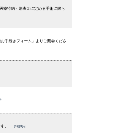
医療特約・別表２に定める手術に限ら
種お手続きフォーム」よりご照会くださ
示
ます。
詳細表示