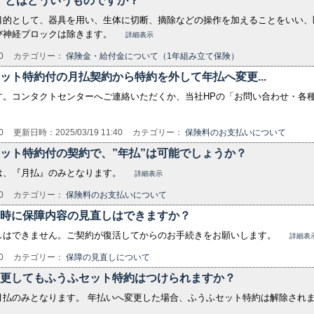
」とはどういうものですか？
目的として、器具を用い、生体に切断、摘除などの操作を加えることをいい、
び神経ブロックは除きます。
詳細表示
0
カテゴリー：
保険金・給付金について（1年組み立て保険）
ット特約付の月払契約から特約を外して年払へ変更...
す。コンタクトセンターへご連絡いただくか、当社HPの「お問い合わせ・各
0
更新日時：2025/03/19 11:40
カテゴリー：
保険料のお支払いについて
ット特約付の契約で、”年払”は可能でしょうか？
は、『月払』のみとなります。
詳細表示
0
カテゴリー：
保険料のお支払いについて
同時に保障内容の見直しはできますか？
しはできません。ご契約が復活してからのお手続きをお願いします。
詳細表
0
カテゴリー：
保障の見直しについて
変更してもふうふセット特約はつけられますか？
月払のみとなります。 年払いへ変更した場合、ふうふセット特約は解除され