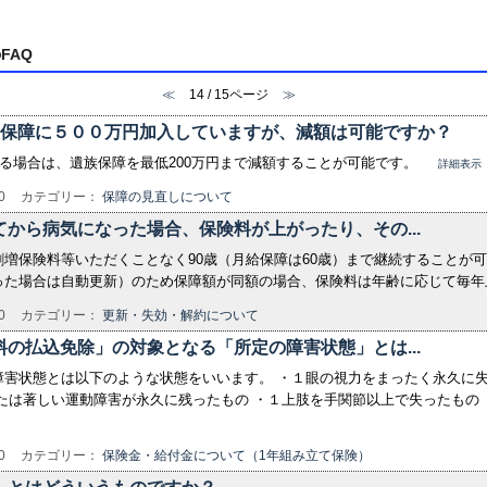
FAQ
≪
14 / 15ページ
≫
族保障に５００万円加入していますが、減額は可能ですか？
いる場合は、遺族保障を最低200万円まで減額することが可能です。
詳細表示
0
カテゴリー：
保障の見直しについて
から病気になった場合、保険料が上がったり、その...
増保険料等いただくことなく90歳（月給保障は60歳）まで継続することが可
った場合は自動更新）のため保障額が同額の場合、保険料は年齢に応じて毎
0
カテゴリー：
更新・失効・解約について
の払込免除」の対象となる「所定の障害状態」とは...
害状態とは以下のような状態をいいます。 ・１眼の視力をまったく永久に失
たは著しい運動障害が永久に残ったもの ・１上肢を手関節以上で失ったもの 
0
カテゴリー：
保険金・給付金について（1年組み立て保険）