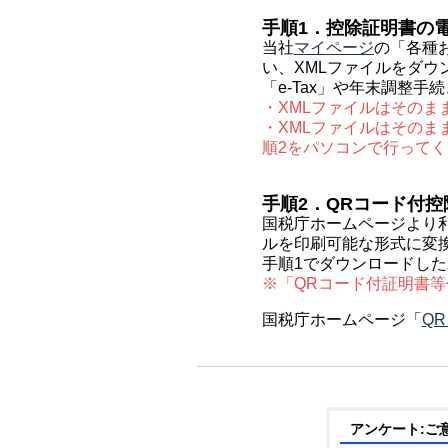
手順1．控除証明書の
当社
マイページ
の「各種
い、XMLファイルをダウ
「e-Tax」や年末調整
・XMLファイルはその
・XMLファイルはその
順2をパソコンで行って
手順2．QRコード付
国税庁ホームページより
ルを印刷可能な形式に変
手順1でダウンロードした
※「QRコード付証明書等作
国税庁ホームページ「
Q
アンケート:ご