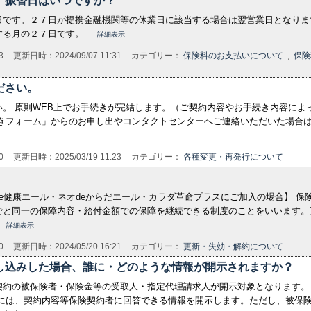
、振替日はいつですか？
日です。２７日が提携金融機関等の休業日に該当する場合は翌営業日となりま
する月の２７日です。
詳細表示
3
更新日時：2024/09/07 11:31
カテゴリー：
保険料のお支払いについて
,
保険
ださい。
。 原則WEB上でお手続きが完結します。（ご契約内容やお手続き内容によ
続きフォーム」からのお申し出やコンタクトセンターへご連絡いただいた場合
0
更新日時：2025/03/19 11:23
カテゴリー：
各種変更・再発行について
e健康エール・ネオdeからだエール・カラダ革命プラスにご加入の場合】 保
でと同一の保障内容・給付金額での保障を継続できる制度のことをいいます。
詳細表示
0
更新日時：2024/05/20 16:21
カテゴリー：
更新・失効・解約について
し込みした場合、誰に・どのような情報が開示されますか？
契約の被保険者・保険金等の受取人・指定代理請求人が開示対象となります。
者には、契約内容等保険契約者に回答できる情報を開示します。ただし、被保