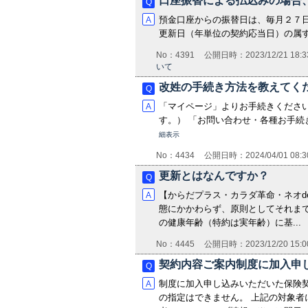
口座振替による払込みの場合
預金口座からの振替日は、毎月２７
更新日（年単位の契約応当日）の属
No：4391
公開日時：2023/12/21 18:3
いて
改姓の手続き方法を教えてく
「マイページ」よりお手続きください
す。） 「お問い合わせ・各種お手
細表示
No：4434
公開日時：2024/04/01 08:3
更新とはなんですか？
【からだプラス・カラダ革命・ネオd
態にかかわらず、原則としてそれま
の健康年齢（特約は実年齢）に基...
No：4445
公開日時：2023/12/20 15:0
契約内容ご案内制度に加入申
制度に加入申し込みいただいた保険
の指定はできません。 上記の対象