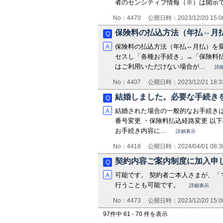
者のセンシティブ情報（※）は開示でき
No：4470
公開日時：2023/12/20 15:0
保険料の払込方法（年払⇔月
保険料の払込方法（年払⇔月払）を変
セスし「各種お手続き」→「保険料
はご利用いただけない場合が...
詳
No：4407
公開日時：2023/12/21 18:3
結婚しました。必要な手続き
結婚された場合の一般的なお手続きは
番号変更 ・保険料払込経路変更 以
お手続き内容に...
詳細表示
No：4418
公開日時：2024/04/01 08:3
契約内容ご案内制度に加入申
可能です。 契約者ご本人さまが、「
行うことも可能です。
詳細表示
No：4473
公開日時：2023/12/20 15:0
97件中 61 - 70 件を表示