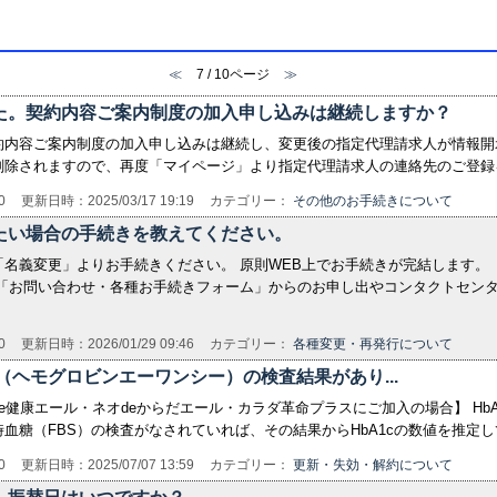
≪
7 / 10ページ
≫
た。契約内容ご案内制度の加入申し込みは継続しますか？
約内容ご案内制度の加入申し込みは継続し、変更後の指定代理請求人が情報開
削除されますので、再度「マイページ」より指定代理請求人の連絡先のご登
0
更新日時：2025/03/17 19:19
カテゴリー：
その他のお手続きについて
たい場合の手続きを教えてください。
名義変更」よりお手続きください。 原則WEB上でお手続きが完結します。
 「お問い合わせ・各種お手続きフォーム」からのお申し出やコンタクトセン
0
更新日時：2026/01/29 09:46
カテゴリー：
各種変更・再発行について
（ヘモグロビンエーワンシー）の検査結果があり...
e健康エール・ネオdeからだエール・カラダ革命プラスにご加入の場合】 Hb
血糖（FBS）の検査がなされていれば、その結果からHbA1cの数値を推定
0
更新日時：2025/07/07 13:59
カテゴリー：
更新・失効・解約について