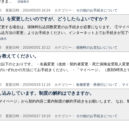
ま...
詳細表示
0
更新日時：2024/05/20 16:24
カテゴリー：
その他のお手続きについて
払）を変更したいのですが、どうしたらよいですか？
更する場合は、保険料払込回数変更のお手続きが必要になります。 ①マイペ
払込方法の変更」よりお手続きください。インターネット上でお手続きが完了
細表示
3
更新日時：2026/03/31 10:12
カテゴリー：
保険料のお支払いについて
を教えてください。
以下のとおりです。 ・名義変更（改姓・契約者変更・死亡保険金受取人変更
下のいずれかの方法にてお手続きください。 ・「マイページ」 （原則WEB
0
更新日時：2025/03/19 11:19
カテゴリー：
各種変更・再発行について
,
マイ
し込みしています。制度の解約はできますか。
マイページ」から契約内容ご案内制度の解約手続きをお願いします。 なお、
0
更新日時：2025/03/17 19:19
カテゴリー：
その他のお手続きについて