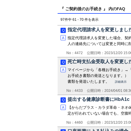
『 ご契約後のお手続き 』 内のFAQ
97件中 61 - 70 件を表示
指定代理請求人を変更しまし
指定代理請求人を変更した場合、契
人の連絡先については変更と同時に
No：4472
公開日時：2023/12/20 15:0
死亡時支払金受取人を変更し
マイページから「各種お手続き」→「
お手続き書類の発送となります。）
書類を発送いたします。
詳細表示
No：4433
公開日時：2024/04/01 08:3
提出する健康診断書にHbA1c
【からだプラス・カラダ革命・ネオd
定が行われていない場合でも、空腹時
No：4460
公開日時：2023/12/20 15:0